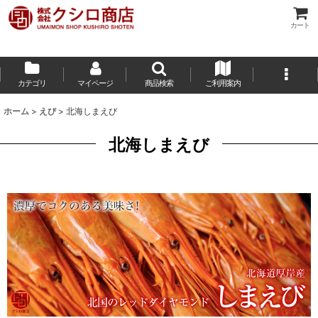
カート
カテゴリ
マイページ
商品検索
ご利用案内
ホーム
>
えび
>
北海しまえび
北海しまえび