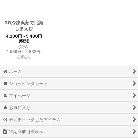
並び順
:
絞り込む
3D冷凍浜茹で北海
しまえび
4,200
円
～5,400
円
(税別)
(
税込
:
4,536
円
～5,832
円
)
在庫なし
ホーム
ショッピングカート
マイページ
お気に入り
最近チェックしたアイテム
特定商取引法表示