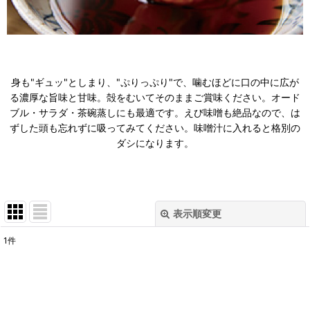
身も"ギュッ"としまり、"ぷりっぷり"で、噛むほどに口の中に広が
る濃厚な旨味と甘味。殻をむいてそのままご賞味ください。オード
ブル・サラダ・茶碗蒸しにも最適です。えび味噌も絶品なので、は
ずした頭も忘れずに吸ってみてください。味噌汁に入れると格別の
ダシになります。
表示順変更
閉じる
1
件
表示数
:
在庫あり