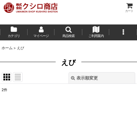
カート
カテゴリ
マイページ
商品検索
ご利用案内
ホーム
>
えび
えび
表示順変更
閉じる
2
件
サブカテゴリ
:
表示数
:
在庫あり