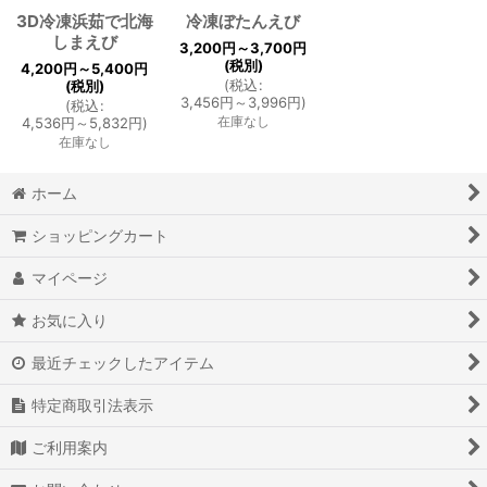
並び順
:
3D冷凍浜茹で北海
冷凍ぼたんえび
しまえび
3,200
円
～3,700
円
(税別)
4,200
円
～5,400
円
絞り込む
(
税込
:
(税別)
3,456
円
～3,996
円
)
(
税込
:
在庫なし
4,536
円
～5,832
円
)
在庫なし
ホーム
ショッピングカート
マイページ
お気に入り
最近チェックしたアイテム
特定商取引法表示
ご利用案内