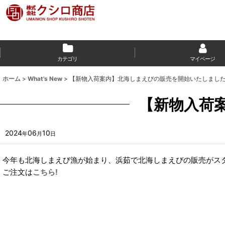
カテゴリ
マイページ
ホーム
>
What's New
>
【新物入荷案内】北海しまえびの販売を開始いたしまし
【新物入荷
2024
06
10
年
月
日
今年も北海しまえび漁が始まり、浜茹で北海しまえびの販売がス
ご注文は
こちら!