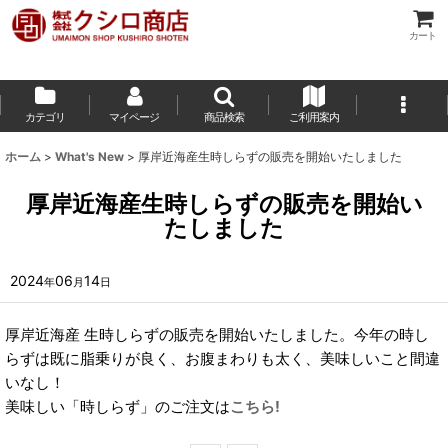
カート
カテゴリ
マイページ
商品検索
ご利用案内
ホーム
>
What's New
>
厚岸近海産生時しらずの販売を開始いたしました
厚岸近海産生時しらずの販売を開始い
たしました
2024
06
14
年
月
日
厚岸近海産 生時しらずの販売を開始いたしました。今年の時し
らずは既に脂乗りが良く、お腹まわりも太く、美味しいこと間違
いなし！
美味しい「時しらず」のご注文は
こちら!