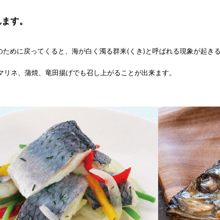
れます。
卵のために戻ってくると、海が白く濁る群来(くき)と呼ばれる現象が起き
やマリネ、蒲焼、竜田揚げでも召し上がることが出来ます。