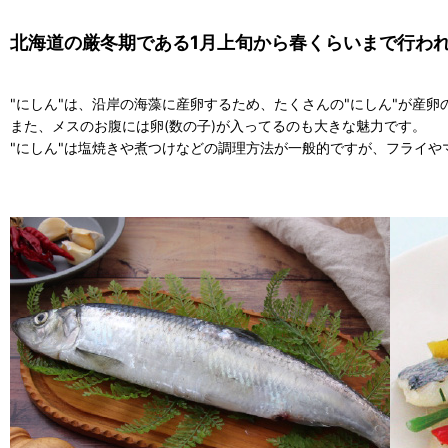
北海道の厳冬期である1月上旬から春くらいまで行わ
"にしん"は、沿岸の海藻に産卵するため、たくさんの"にしん"が産
また、メスのお腹には卵(数の子)が入ってるのも大きな魅力です。
"にしん"は塩焼きや煮つけなどの調理方法が一般的ですが、フライ