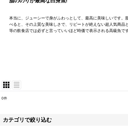
脂ののりが最高な白身魚!
本当に、ジューシーで身がふわっとして、最高に美味しいです。
べると、その上質な美味しさで、リピートが絶えない超人気商品
等の飲食店では必ずと言っていいほど時価で表示される高級魚で
0
件
サブカテゴリ
:
表示数
:
カテゴリで絞り込む