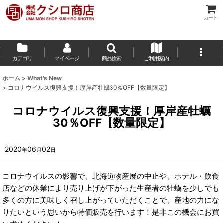
カート
カテゴリ
マイページ
商品検索
ご利用案内
ホーム
>
What's New
>
コロナウイルス復興支援！厚岸産牡蠣30％OFF【数量限定】
コロナウイルス復興支援！厚岸産牡蠣
30％OFF【数量限定】
2020
06
02
年
月
日
コロナウイルスの影響で、北海道物産展の中止や、ホテル・飲食
店などの休業により売り上げが下がった生産者の牡蠣を少しでも
多くの方に美味しく召し上がっていただくことで、産地の力にな
りたいという思いから特価販売を行います！是非この機会にお買