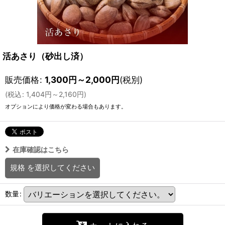
活あさり（砂出し済）
販売価格
:
1,300
円
～2,000
円
(税別)
(
税込
:
1,404
円
～2,160
円
)
オプションにより価格が変わる場合もあります。
在庫確認はこちら
規格
を選択してください
数量
: