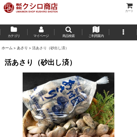
カート
カテゴリ
マイページ
商品検索
ご利用案内
ホーム
>
あさり
>
活あさり（砂出し済）
活あさり（砂出し済）