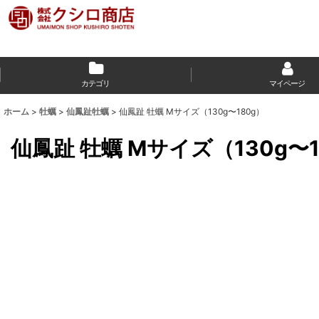
カテゴリ
マイページ
ホーム
>
牡蠣
>
仙鳳趾牡蠣
>
仙鳳趾 牡蠣 Mサイズ（130g〜180g）
仙鳳趾 牡蠣 Mサイズ（130g〜1