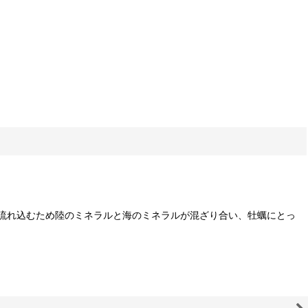
流れ込むため陸のミネラルと海のミネラルが混ざり合い、牡蠣にとっ