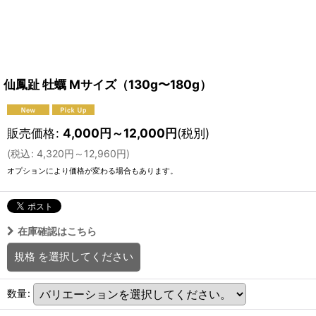
仙鳳趾 牡蠣 Mサイズ（130g〜180g）
販売価格
:
4,000
円
～12,000
円
(税別)
(
税込
:
4,320
円
～12,960
円
)
オプションにより価格が変わる場合もあります。
在庫確認はこちら
規格
を選択してください
数量
: