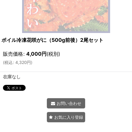
ボイル冷凍花咲がに（500g前後）2尾セット
販売価格
:
4,000
円
(税別)
(
税込
:
4,320
円
)
在庫なし
お問い合わせ
お気に入り登録