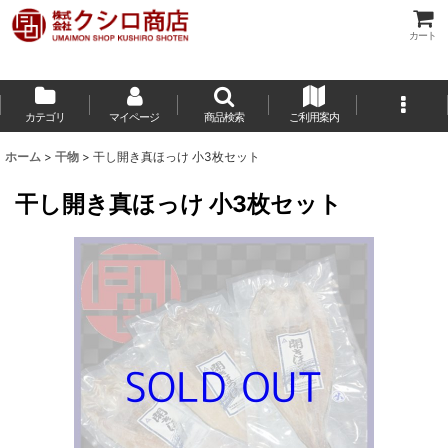
カート
カテゴリ
マイページ
商品検索
ご利用案内
ホーム
>
干物
>
干し開き真ほっけ 小3枚セット
干し開き真ほっけ 小3枚セット