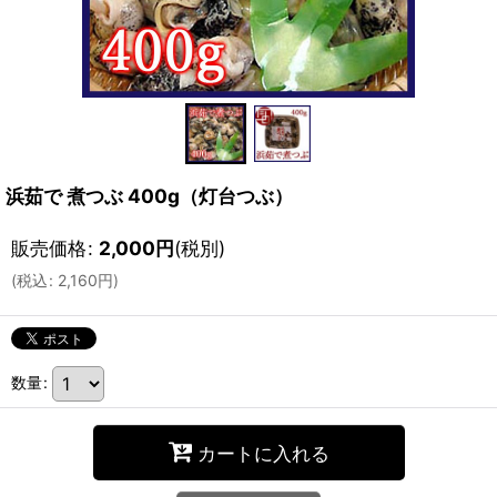
浜茹で 煮つぶ 400g（灯台つぶ）
販売価格
:
2,000
円
(税別)
(
税込
:
2,160
円
)
数量
:
カートに入れる