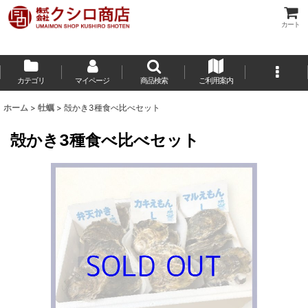
カート
カテゴリ
マイページ
商品検索
ご利用案内
ホーム
>
牡蠣
>
殻かき3種食べ比べセット
殻かき3種食べ比べセット