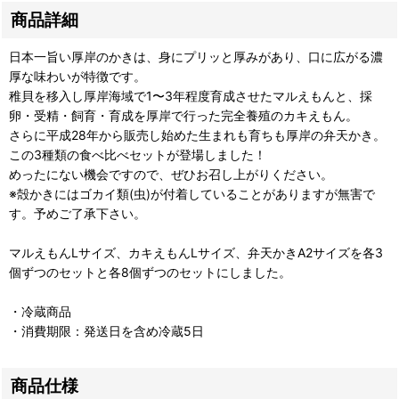
商品詳細
日本一旨い厚岸のかきは、身にプリッと厚みがあり、口に広がる濃
厚な味わいが特徴です。
稚貝を移入し厚岸海域で1〜3年程度育成させたマルえもんと、採
卵・受精・飼育・育成を厚岸で行った完全養殖のカキえもん。
さらに平成28年から販売し始めた生まれも育ちも厚岸の弁天かき。
この3種類の食べ比べセットが登場しました！
めったにない機会ですので、ぜひお召し上がりください。
※殻かきにはゴカイ類(虫)が付着していることがありますが無害で
す。予めご了承下さい。
マルえもんLサイズ、カキえもんLサイズ、弁天かきA2サイズを各3
個ずつのセットと各8個ずつのセットにしました。
・冷蔵商品
・消費期限：発送日を含め冷蔵5日
商品仕様