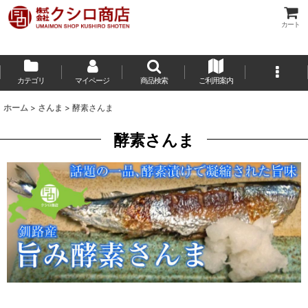
カート
カテゴリ
マイページ
商品検索
ご利用案内
ホーム
>
さんま
>
酵素さんま
酵素さんま