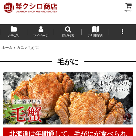
カート
カテゴリ
マイページ
商品検索
ご利用案内
ホーム
>
カニ
>
毛がに
毛がに
北海道は年間通して、毛がにが食べられ