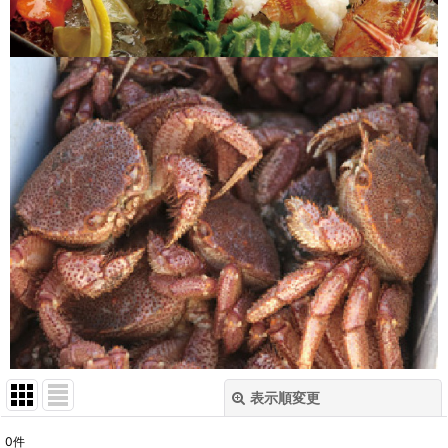
表示順変更
閉じる
0
件